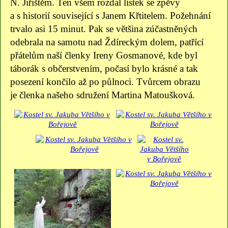
N. Jiřištěm. Ten všem rozdal lístek se zpěvy
a s historií související s Janem Křtitelem. Požehnání
trvalo asi 15 minut. Pak se většina zúčastněných
odebrala na samotu nad Ždíreckým dolem, patřící
přátelům naší členky Ireny Gosmanové, kde byl
táborák s občerstvením, počasí bylo krásné a tak
posezení končilo až po půlnoci. Tvůrcem obrazu
je členka našeho sdružení Martina Matoušková.