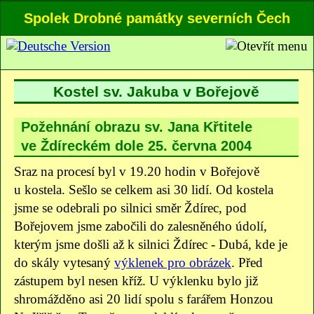
Spolek Drobné památky severních Čech
Kostel sv. Jakuba v Bořejově
Požehnání obrazu sv. Jana Křtitele
ve Ždíreckém dole 25. června 2004
Sraz na procesí byl v 19.20 hodin v Bořejově
u kostela. Sešlo se celkem asi 30 lidí. Od kostela
jsme se odebrali po silnici směr Ždírec, pod
Bořejovem jsme zabočili do zalesněného údolí,
kterým jsme došli až k silnici Ždírec - Dubá, kde je
do skály vytesaný
výklenek pro obrázek
. Před
zástupem byl nesen kříž. U výklenku bylo již
shromážděno asi 20 lidí spolu s farářem Honzou