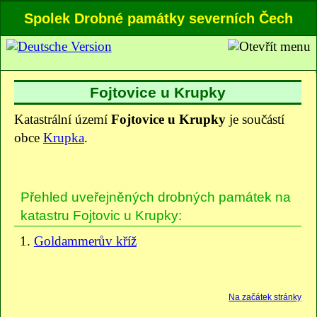
Spolek Drobné památky severních Čech
Fojtovice u Krupky
Katastrální území
Fojtovice u Krupky
je součástí
obce
Krupka
.
Přehled uveřejněných drobných památek na
katastru Fojtovic u Krupky:
Goldammerův kříž
Na začátek stránky