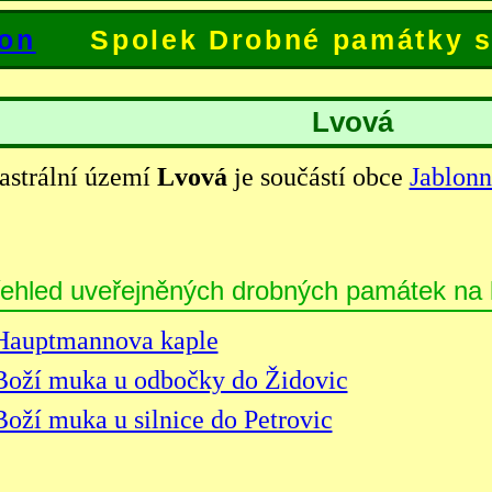
Spolek Drobné památky s
Lvová
astrální území
Lvová
je součástí obce
Jablonn
ehled uveřejněných drobných památek na 
Hauptmannova kaple
Boží muka u odbočky do Židovic
Boží muka u silnice do Petrovic