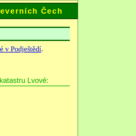
everních Čech
é v Podještědí
.
katastru Lvové: