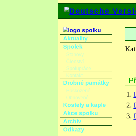
Aktuality
Spolek
Kat
Stanovy
Členství
Spolupráce
Kontakt
Př
Drobné památky
Poškozené
Obnovené
Kostely a kaple
Akce spolku
Archiv
Odkazy