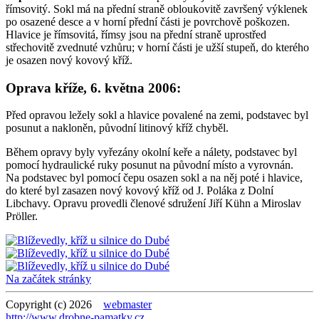
římsovitý. Sokl má na přední straně obloukovitě završený výklenek
po osazené desce a v horní přední části je povrchově poškozen.
Hlavice je římsovitá, římsy jsou na přední straně uprostřed
střechovitě zvednuté vzhůru; v horní části je užší stupeň, do kterého
je osazen nový kovový kříž.
Oprava kříže, 6. května 2006:
Před opravou ležely sokl a hlavice povalené na zemi, podstavec byl
posunut a nakloněn, původní litinový kříž chyběl.
Během opravy byly vyřezány okolní keře a nálety, podstavec byl
pomocí hydraulické ruky posunut na původní místo a vyrovnán.
Na podstavec byl pomocí čepu osazen sokl a na něj poté i hlavice,
do které byl zasazen nový kovový kříž od J. Poláka z Dolní
Libchavy. Opravu provedli členové sdružení Jiří Kühn a Miroslav
Pröller.
Na začátek stránky
Copyright (c) 2026
webmaster
http://www.drobne-pamatky.cz