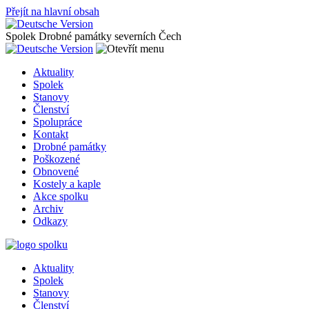
Přejít na hlavní obsah
Spolek Drobné památky severních Čech
Aktuality
Spolek
Stanovy
Členství
Spolupráce
Kontakt
Drobné památky
Poškozené
Obnovené
Kostely a kaple
Akce spolku
Archiv
Odkazy
Aktuality
Spolek
Stanovy
Členství