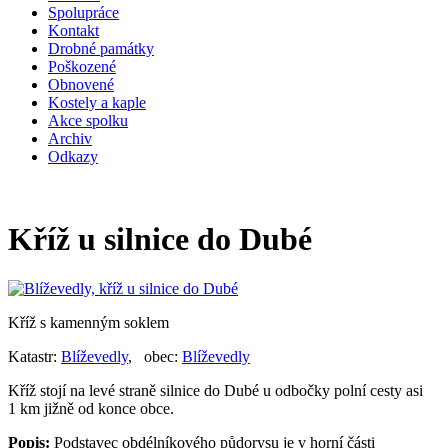
Spolupráce
Kontakt
Drobné památky
Poškozené
Obnovené
Kostely a kaple
Akce spolku
Archiv
Odkazy
Kříž u silnice do Dubé
Kříž s kamenným soklem
Katastr:
Blíževedly
, obec:
Blíževedly
Kříž stojí na levé straně silnice do Dubé u odbočky polní cesty asi
1 km jižně od konce obce.
Popis:
Podstavec obdélníkového půdorysu je v horní části