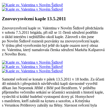
Znovuvysvěcení kaple 13.5.2011
Znovuvysvěcení kaple sv. Valentina v Novém Šidlově předcházela
v sobotu 7.5.2011 brigáda, při níž se 11 členů sdružení podělilo
o úklid interiéru i nejbližšího okolí kaple. Zároveň s tím jsme
po Novém Šidlově roznesli pozvánky na znovuvysvěcení kaple.
V týdnu před vysvěcením byl ještě do kaple osazen nový obraz
sv. Valentina, který namalovala členka sdružení Markéta Kašparová
z Nového Boru.
Samotné svěcení se konalo v pátek 13.5.2011 v 18 hodin. Za účasti
40 místních i přespolních návštěvníků kapli slavnostně vysvětil
děkan Jan Nepomuk Jiřiště z Bělé pod Bezdězem. V průběhu
příjemného večerního setkání se účastníci seznámili s historií kaple,
vyslechli si krátké hudební vystoupení dcery pí. Hornychové
s manželem, kteří zahráli na kytaru a saxofon, a Kristýnka
s Verunkou Pröllerovy zahrály na flétny. Slavnost svěcení byla