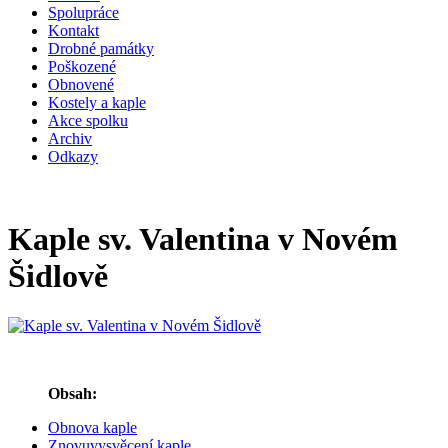
Spolupráce
Kontakt
Drobné památky
Poškozené
Obnovené
Kostely a kaple
Akce spolku
Archiv
Odkazy
Kaple sv. Valentina v Novém
Šidlově
Obsah:
Obnova kaple
Znovuvysvěcení kaple