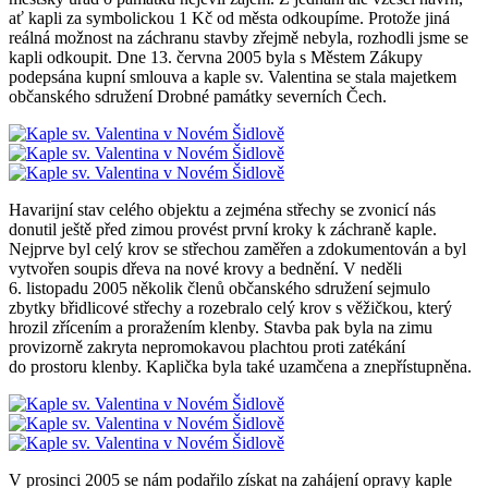
ať kapli za symbolickou 1 Kč od města odkoupíme. Protože jiná
reálná možnost na záchranu stavby zřejmě nebyla, rozhodli jsme se
kapli odkoupit. Dne 13. června 2005 byla s Městem Zákupy
podepsána kupní smlouva a kaple sv. Valentina se stala majetkem
občanského sdružení Drobné památky severních Čech.
Havarijní stav celého objektu a zejména střechy se zvonicí nás
donutil ještě před zimou provést první kroky k záchraně kaple.
Nejprve byl celý krov se střechou zaměřen a zdokumentován a byl
vytvořen soupis dřeva na nové krovy a bednění. V neděli
6. listopadu 2005 několik členů občanského sdružení sejmulo
zbytky břidlicové střechy a rozebralo celý krov s věžičkou, který
hrozil zřícením a proražením klenby. Stavba pak byla na zimu
provizorně zakryta nepromokavou plachtou proti zatékání
do prostoru klenby. Kaplička byla také uzamčena a znepřístupněna.
V prosinci 2005 se nám podařilo získat na zahájení opravy kaple