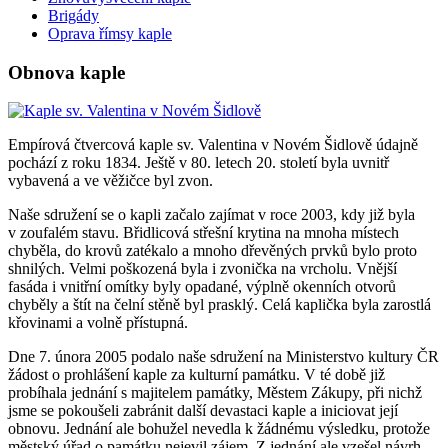
Brigády
Oprava římsy kaple
Obnova kaple
Empírová čtvercová kaple sv. Valentina v Novém Šidlově údajně
pochází z roku 1834. Ještě v 80. letech 20. století byla uvnitř
vybavená a ve věžičce byl zvon.
Naše sdružení se o kapli začalo zajímat v roce 2003, kdy již byla
v zoufalém stavu. Břidlicová střešní krytina na mnoha místech
chyběla, do krovů zatékalo a mnoho dřevěných prvků bylo proto
shnilých. Velmi poškozená byla i zvonička na vrcholu. Vnější
fasáda i vnitřní omítky byly opadané, výplně okenních otvorů
chyběly a štít na čelní stěně byl prasklý. Celá kaplička byla zarostlá
křovinami a volně přístupná.
Dne 7. února 2005 podalo naše sdružení na Ministerstvo kultury ČR
žádost o prohlášení kaple za kulturní památku. V té době již
probíhala jednání s majitelem památky, Městem Zákupy, při nichž
jsme se pokoušeli zabránit další devastaci kaple a iniciovat její
obnovu. Jednání ale bohužel nevedla k žádnému výsledku, protože
městský úřad o památku nejevil zájem. Z jednání ale vzešel návrh,