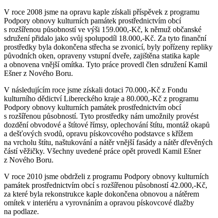
V roce 2008 jsme na opravu kaple získali příspěvek z programu
Podpory obnovy kulturních památek prostřednictvím obcí
s rozšířenou působností ve výši 159.000,-Kč, k němuž občanské
sdružení přidalo jako svůj spolupodíl 18.000,-Kč. Za tyto finanční
prostředky byla dokončena střecha se zvonicí, byly pořízeny repliky
původních oken, opraveny vstupní dveře, zajištěna statika kaple
a obnovena vnější omítka. Tyto práce provedl člen sdružení Kamil
Ešner z Nového Boru.
V následujícím roce jsme získali dotaci 70.000,-Kč z Fondu
kulturního dědictví Libereckého kraje a 80.000,-Kč z programu
Podpory obnovy kulturních památek prostřednictvím obcí
s rozšířenou působností. Tyto prostředky nám umožnily provést
dozdění obvodové a štítové římsy, oplechování štítu, montáž okapů
a dešťových svodů, opravu pískovcového podstavce s křížem
na vrcholu štítu, naštukování a nátěr vnější fasády a nátěr dřevěných
částí věžičky. Všechny uvedené práce opět provedl Kamil Ešner
z Nového Boru.
V roce 2010 jsme obdrželi z programu Podpory obnovy kulturních
památek prostřednictvím obcí s rozšířenou působností 42.000,-Kč,
za které byla rekonstrukce kaple dokončena obnovou a nátěrem
omítek v interiéru a vyrovnáním a opravou pískovcové dlažby
na podlaze.