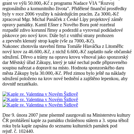
grant ve výši 50.000,-Kč z programu Nadace VIA "Rozvoj
regionálního a komunitního života". Přidělené finanční prostředky
byly v roce 2006 využity k následujícím pracím. Za 3000,-Kč
zpracoval Mgr. Michal Panáček z České Lípy projektový záměr
opravy památky. Kamil Ešner z Nového Boru poté rozebral
rozpadlé zdivo korunní římsy a podezdil a vyrovnal podkladové
pískovce pro nový krov. Dále byl z vnitřní strany prohozen
a zpevněn klenutý strop kaple (vše za 7000,-Kč).
Nakonec zhotovila stavební firma Tomáše Hlaváčka z Litoměřic
nový krov za 46.600,-Kč, z nichž 6.600,-Kč zaplatilo naše občanské
sdružení. Dřevo a trámy na opravu krovu věnoval jako sponzorský
dar Městský úřad Zákupy, který je také nechal podle připraveného
soupisu nařezat a dopravit na místo. Hodnota sponzorského daru
města Zákupy byla 30.000,-Kč. Před zimou bylo ještě na náklady
sdružení položeno na krov nové bednění a zajištěno lepenkou, aby
dovnitř nezatékalo.
Dne 9. února 2007 jsme písemně zaurgovali na Ministerstvu kultury
ČR prohlášení kaple za památku chráněnou státem a 3. srpna téhož
roku byla kaple zapsána do seznamu kulturních památek pod
rejstř. č. 102440.