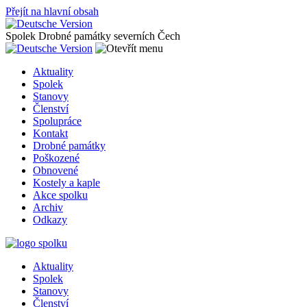
Přejít na hlavní obsah
Spolek Drobné památky severních Čech
Aktuality
Spolek
Stanovy
Členství
Spolupráce
Kontakt
Drobné památky
Poškozené
Obnovené
Kostely a kaple
Akce spolku
Archiv
Odkazy
Aktuality
Spolek
Stanovy
Členství