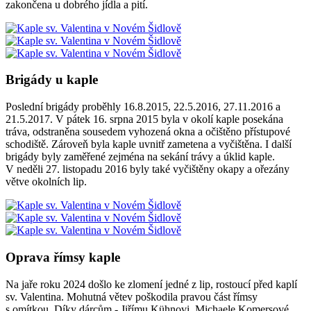
zakončena u dobrého jídla a pití.
Brigády u kaple
Poslední brigády proběhly 16.8.2015, 22.5.2016, 27.11.2016 a
21.5.2017. V pátek 16. srpna 2015 byla v okolí kaple posekána
tráva, odstraněna sousedem vyhozená okna a očištěno přístupové
schodiště. Zároveň byla kaple uvnitř zametena a vyčištěna. I další
brigády byly zaměřené zejména na sekání trávy a úklid kaple.
V neděli 27. listopadu 2016 byly také vyčištěny okapy a ořezány
větve okolních lip.
Oprava římsy kaple
Na jaře roku 2024 došlo ke zlomení jedné z lip, rostoucí před kaplí
sv. Valentina. Mohutná větev poškodila pravou část římsy
s omítkou. Díky dárcům - Jiřímu Kühnovi, Michaele Komersové