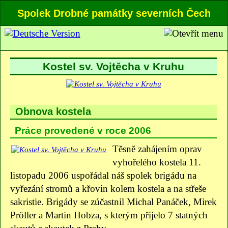
Spolek Drobné památky severních Čech
Kostel sv. Vojtěcha v Kruhu
Obnova kostela
Práce provedené v roce 2006
Těsně zahájením oprav
vyhořelého kostela 11.
listopadu 2006 uspořádal náš spolek brigádu na
vyřezání stromů a křovin kolem kostela a na střeše
sakristie. Brigády se zúčastnil Michal Panáček, Mirek
Pröller a Martin Hobza, s kterým přijelo 7 statných