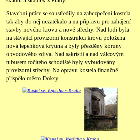
skautů a skautek z Prahy.
Stavební práce se soustředily na zabezpečení kostela
tak aby do něj nezatékalo a na přípravu pro zahájení
stavby nového krovu a nové střechy. Nad lodí byla
na stávající provizorní konstrukci krovu položena
nová lepenková krytina a byly přezděny koruny
obvodového zdiva. Nad sakristií a nad válcovým
tubusem točitého schodiště byly vybudovány
provizorní střechy. Na opravu kostela finančně
přispělo město Doksy.