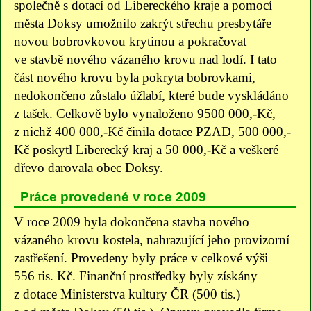
společně s dotací od Libereckého kraje a pomocí
města Doksy umožnilo zakrýt střechu presbytáře
novou bobrovkovou krytinou a pokračovat
ve stavbě nového vázaného krovu nad lodí. I tato
část nového krovu byla pokryta bobrovkami,
nedokončeno zůstalo úžlabí, které bude vyskládáno
z tašek. Celkově bylo vynaloženo 9500 000,-Kč,
z nichž 400 000,-Kč činila dotace PZAD, 500 000,-
Kč poskytl Liberecký kraj a 50 000,-Kč a veškeré
dřevo darovala obec Doksy.
Práce provedené v roce 2009
V roce 2009 byla dokončena stavba nového
vázaného krovu kostela, nahrazující jeho provizorní
zastřešení. Provedeny byly práce v celkové výši
556 tis. Kč. Finanční prostředky byly získány
z dotace Ministerstva kultury ČR (500 tis.)