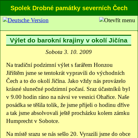
Spolek Drobné památky severních Čech
Výlet do barokní krajiny v okolí Jičína
Sobota 3. 10. 2009
Na tradiční podzimní výlet s farářem Honzou
Jiřištěm jsme se tentokrát vypravili do východních
Čech a to do okolí Jičína. Jako vždy nás provázelo
krásné slunečné podzimní počasí. Sraz účastníků byl
v 9.00 hodin ráno na návsi ve vesnici Ohařice. Naše
posádka se těšila tolik, že jsme přijeli o hodinu dříve
a tak jsme absolvovali ještě procházku kolem zámku
Humprecht v Sobotce.
Na místě srazu se nás sešlo 20. Vyrazili jsme do obce