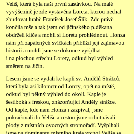
Veliš, která byla naši první zastávkou. Na malé
vyvýšenině je zde vystavěna Loreta, kterou nechal
zbudovat hrabě František Josef Šlik. Zde právě
končila mše a tak jsem od jičínského p.děkana
obdrželi klíče a mohli si Loretu prohlédnout. Honza
nám při zapálených svíčkách přiblížil její zajímavou
historii a mohli jsme se dokonce vyšplhat
i na plochou střechu Lorety, odkud byl výhled
směrem na Jičín.
Lesem jsme se vydali ke kapli sv. Andělů Strážců,
která byla asi kilometr od Lorety, opět na místě,
odkud byl pěkný výhled do okolí. Kaple je
šestiboká s freskou, znázorňující Anděly strážce.
Od kaple, kde nám Honza i zazpíval, jsme
pokračovali do Veliše a cestou jsme ochutnávali
plody z místních ovocných stromořadí. Vyšplhali
jsme na dominantu místního kraje vrchol Veliše se