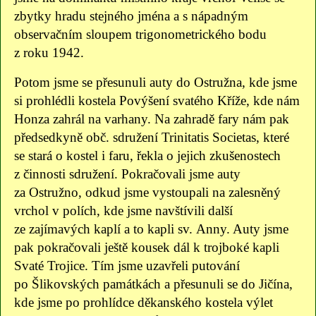
zbytky hradu stejného jména a s nápadným
observačním sloupem trigonometrického bodu
z roku 1942.
Potom jsme se přesunuli auty do Ostružna, kde jsme
si prohlédli kostela Povýšení svatého Kříže, kde nám
Honza zahrál na varhany. Na zahradě fary nám pak
předsedkyně obč. sdružení Trinitatis Societas, které
se stará o kostel i faru, řekla o jejich zkušenostech
z činnosti sdružení. Pokračovali jsme auty
za Ostružno, odkud jsme vystoupali na zalesněný
vrchol v polích, kde jsme navštívili další
ze zajímavých kaplí a to kapli sv. Anny. Auty jsme
pak pokračovali ještě kousek dál k trojboké kapli
Svaté Trojice. Tím jsme uzavřeli putování
po Šlikovských památkách a přesunuli se do Jičína,
kde jsme po prohlídce děkanského kostela výlet