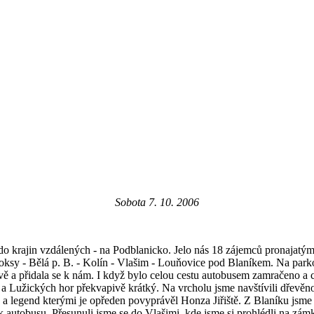
Sobota 7. 10. 2006
 do krajin vzdálených - na Podblanicko. Jelo nás 18 zájemců pronajatý
 Doksy - Bělá p. B. - Kolín - Vlašim - Louňovice pod Blaníkem. Na par
 a přidala se k nám. I když bylo celou cestu autobusem zamračeno a chv
a Lužických hor překvapivě krátký. Na vrcholu jsme navštívili dřevěno
 a legend kterými je opředen povyprávěl Honza Jiřiště. Z Blaníku jsme 
 k autobusu. Přesunuli jsme se do Vlašimi, kde jsme si prohlédli na 