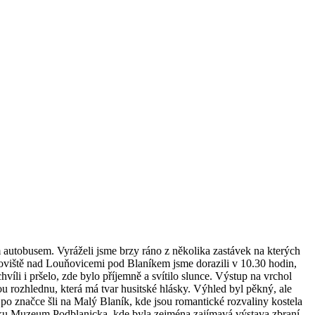
m autobusem. Vyráželi jsme brzy ráno z několika zastávek na kterých
koviště nad Louňovicemi pod Blaníkem jsme dorazili v 10.30 hodin,
íli i pršelo, zde bylo příjemně a svítilo slunce. Výstup na vrchol
u rozhlednu, která má tvar husitské hlásky. Výhled byl pěkný, ale
po značce šli na Malý Blaník, kde jsou romantické rozvaliny kostela
zámku Muzeum Podblanicka, kde byla zejména zajímavá výstava zbraní