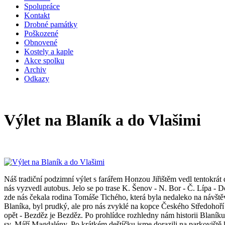
Spolupráce
Kontakt
Drobné památky
Poškozené
Obnovené
Kostely a kaple
Akce spolku
Archiv
Odkazy
Výlet na Blaník a do Vlašimi
Náš tradiční podzimní výlet s farářem Honzou Jiřištěm vedl tentokrát
nás vyzvedl autobus. Jelo se po trase K. Šenov - N. Bor - Č. Lípa -
zde nás čekala rodina Tomáše Tichého, která byla nedaleko na návštěvě
Blaníka, byl prudký, ale pro nás zvyklé na kopce Českého Středohoří 
opět - Bezděz je Bezděz. Po prohlídce rozhledny nám historii Blaníku
sv. Máří Magdalény. Po krátkém deštíčku jsme dorazili na parkoviště