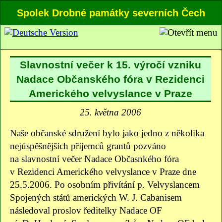
Spolek Drobné památky severních Čech
Slavnostní večer k 15. výročí vzniku
Nadace Občanského fóra v Rezidenci
Amerického velvyslance v Praze
25. května 2006
Naše občanské sdružení bylo jako jedno z několika
nejúspěšnějších příjemců grantů pozváno
na slavnostní večer Nadace Občasnkého fóra
v Rezidenci Amerického velvyslance v Praze dne
25.5.2006. Po osobním přivítání p. Velvyslancem
Spojených států amerických W. J. Cabanisem
následoval proslov ředitelky Nadace OF