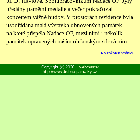
pí. D. Havlové. Spolupracovníkům Nadace OF byly
předány pamětní medaile a večer pokračoval
koncertem vážné hudby. V prostorách rezidence byla
uspořádána malá výstavka obnovených památek
na které přispěla Nadace OF, mezi nimi i několik
památek opravených naším občanským sdružením.
Na začátek stránky
Copyright (c) 2026
webmaster
http://www.drobne-pamatky.cz