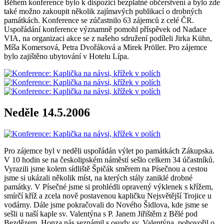
Během konference bylo k dispozici bezplatné občerstvení a bylo zde
také možno zakoupit několik zajímavých publikací o drobných
památkách. Konference se zúčastnilo 63 zájemců z celé ČR.
Uspořádání konference významně pomohl příspěvek od Nadace
VIA, na organizaci akce se z našeho sdružení podíleli Jirka Kühn,
Míša Komersová, Petra Dvořáková a Mirek Pröller. Pro zájemce
bylo zajištěno ubytování v Hotelu Lípa.
Neděle 14.5.2006
Pro zájemce byl v neděli uspořádán výlet po památkách Zákupska.
V 10 hodin se na českolipském náměstí sešlo celkem 34 účastníků.
Vyrazili jsme kolem sídliště Špičák směrem na Písečnou a cestou
jsme si ukázali několik míst, na kterých stály zaniklé drobné
památky. V Písečné jsme si prohlédli opravený výklenek s křížem,
smírčí kříž a zcela nově postavenou kapličku Nejsvětější Trojice u
vodárny. Dále jsme pokračovali do Nového Šidlova, kde jsme se
sešli u naší kaple sv. Valentýna s P. Janem Jiřištěm z Bělé pod
Bezdězem. Honza nás seznámil s osudy sv. Valentýna, pohovořil o