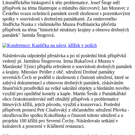
Litoměřického biskupství k této problematice. Josef Štogr měl
příspěvek na téma filantropie a místního dárcovství; Jan Moravec z
Českého svazu ochránců památek uvedl zkušenost s pozemkovými
spolky v souvislosti s drobnými památkami. Za omluveného
Jindřicha Nuska z vlašimského Muzea Podblanicka přečetla
příspěvek na téma "historické struktury krajiny a obnova drobných
památek" Jarmila Štogrová.
Následovala odpolední přestávka a po ní poslední blok příspěvků
vedený pí. Jarmilou Štogrovou. Irena Bukačová z Muzea v
Mariánské Týnici přispěla referátem o souvislosti drobných památek
a krajiny. Miroslav Pröller z obč. sdružení Drobné památky
severních Čech se podělil o zkušenosti z činnosti sdružení, které se
zabývá dokumentací a obnovou drobných památek, získáváním
finančních prostředků na velké sakrální objekty a hledáním nového
využití pro opuštěné kostely a kaple. Martin Šerák z Památkářské
obce českokrumlovské měl obsáhlý příspěvek o problematice
litinových křížů, jejich původu, využití a konzervaci. Poslední
příspěvek pronesl Petr Císařovský z občanského sdružení Pšovka -
okrašlovacího spolku Kokořínska o činnosti tohoto sdružení a o
projektu 100 křížů pro Severní Čechy. Následovalo setkání v
kuloárech a posezení v Klášterní restauraci.