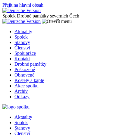
Přejít na hlavní obsah
Spolek Drobné památky severních Čech
Aktuality
Spolek
Stanovy
Členství
Spolupráce
Kontakt
Drobné památky
Poškozené
Obnovené
Kostely a kaple
Akce spolku
Archiv
Odkazy
Aktuality
Spolek
Stanovy
Členství