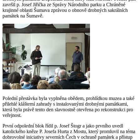
završil p. Josef Jiřička ze Správy Národního parku a Chráněné
krajinné oblasti Šumava zprávou o obnově drobných sakrálních
památek na Šumavě.
Polední přestávka byla vyplněna obědem, prohlídkou muzea a také
přilehlé klášterní zahrady s instalovanými drobnými památkami,
která byla právě tento den slavnostně otevřena po rekonstrukci pro
veřejnost.
První odpolední blok řídil p. Josef Štogr a jako prvního uvedl
katolického kněze P. Josefa Hurta z Mostu, který promluvil na téma
dobrovolné iniciativy severních Čech v ochraně památek a přístup