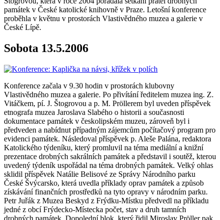
Štogrovou, která v roce 2004 pořádala setkání přátel drobných
památek v České katolické knihovně v Praze. Letošní konference
proběhla v květnu v prostorách Vlastivědného muzea a galerie v
České Lípě.
Sobota 13.5.2006
Konference začala v 9.30 hodin v prostorách klubovny
Vlastivědného muzea a galerie. Po přivítání ředitelem muzea ing. Z.
Vitáčkem, pí. J. Štogrovou a p. M. Pröllerem byl uveden příspěvek
etnografa muzea Jaroslava Slabého o historii a současnosti
dokumentace památek v českolipském muzeu, zároveň byl i
předveden a nabídnut případným zájemcům počítačový program pro
evidenci památek. Následoval příspěvek p. Aleše Palána, redaktora
Katolického týdeníku, který promluvil na téma mediální a knižní
prezentace drobných sakrálních památek a představil i soutěž, kterou
uvedený týdeník uspořádal na téma drobných památek. Velký ohlas
sklidil příspěvek Natálie Belisové ze Správy Národního parku
České Švýcarsko, která uvedla příklady oprav památek a způsob
získávání finančních prostředků na tyto opravy v národním parku.
Petr Juřák z Muzea Beskyd z Frýdku-Místku předvedl na příkladu
jedné z obcí Frýdecko-Místecka počet, stav a druh tamních
drobných památek. Dopolední blok, který řidil Miroslav Pröller pak