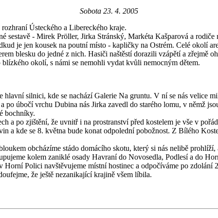
Sobota 23. 4. 2005
 rozhraní Ústeckého a Libereckého kraje.
nné sestavě - Mirek Pröller, Jirka Stránský, Markéta Kašparová a rodič
odkud je jen kousek na poutní místo - kapličky na Ostrém. Celé okolí a
em blesku do jedné z nich. Hasiči naštěstí dorazili vzápětí a zřejmě oho
do blízkého okolí, s námi se nemohli vydat kvůli nemocným dětem.
avní silnici, kde se nachází Galerie Na gruntu. V ní se nás velice mil
a po úbočí vrchu Dubina nás Jirka zavedl do starého lomu, v němž jso
é bochníky.
 po zjištění, že uvnitř i na prostranství před kostelem je vše v pořá
řevin a kde se 8. května bude konat odpolední pobožnost. Z Bílého Kost
bloukem obcházíme stádo domácího skotu, který si nás nelibě prohlíží
pujeme kolem zaniklé osady Havraní do Novosedla, Podlesí a do Horní P
 v Horní Polici navštěvujeme místní hostinec a odpočíváme po zdolání
oufejme, že ještě nezanikající krajině všem líbila.