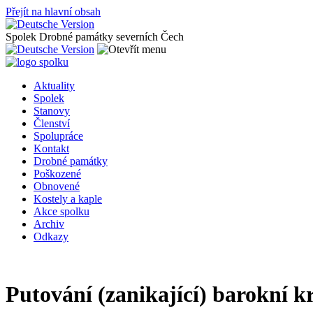
Přejít na hlavní obsah
Spolek Drobné památky severních Čech
Aktuality
Spolek
Stanovy
Členství
Spolupráce
Kontakt
Drobné památky
Poškozené
Obnovené
Kostely a kaple
Akce spolku
Archiv
Odkazy
Putování (zanikající) barokní k