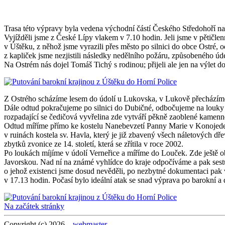
Trasa této výpravy byla vedena východní částí Českého Středohoří na
Vyjížděli jsme z České Lípy vlakem v 7.10 hodin. Jeli jsme v pětičle
v Úštěku, z něhož jsme vyrazili přes město po silnici do obce Ostré, 
z kapliček jsme nezjistili následky nedělního požáru, způsobeného úder
Na Ostrém nás dojel Tomáš Tichý s rodinou; přijeli ale jen na výlet 
Z Ostrého scházíme lesem do údolí u Lukovska, v Lukově přecházíme hl
Dále odtud pokračujeme po silnici do Dubičné, odbočujeme na louky 
rozpadající se čedičová vyvřelina zde vytváří pěkně zaoblené kamenn
Odtud míříme přímo ke kostelu Nanebevzetí Panny Marie v Konojedech a
v ruinách kostela sv. Havla, který je již zbavený všech náletových d
zbytků zvonice ze 14. století, která se zřítila v roce 2002.
Po loukách míjíme v údolí Verneřice a míříme do Louček. Zde ještě o
Javorskou. Nad ní na známé vyhlídce do kraje odpočíváme a pak sestu
o jehož existenci jsme dosud nevěděli, po nezbytné dokumentaci pak
v 17.13 hodin. Počasí bylo ideální atak se snad výprava po barokní a d
Na začátek stránky
Copyright (c) 2026
webmaster