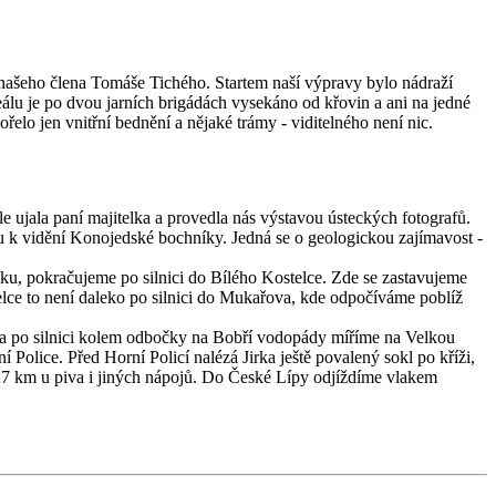
e našeho člena Tomáše Tichého. Startem naší výpravy bylo nádraží
reálu je po dvou jarních brigádách vysekáno od křovin a ani na jedné
řelo jen vnitřní bednění a nějaké trámy - viditelného není nic.
e ujala paní majitelka a provedla nás výstavou ústeckých fotografů.
u k vidění Konojedské bochníky. Jedná se o geologickou zajímavost -
dku, pokračujeme po silnici do Bílého Kostelce. Zde se zastavujeme
elce to není daleko po silnici do Mukařova, kde odpočíváme poblíž
, a po silnici kolem odbočky na Bobří vodopády míříme na Velkou
olice. Před Horní Policí nalézá Jirka ještě povalený sokl po kříži,
 27 km u piva i jiných nápojů. Do České Lípy odjíždíme vlakem