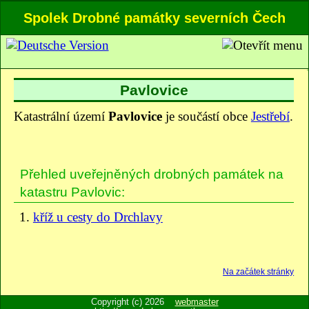
Spolek Drobné památky severních Čech
Pavlovice
Katastrální území
Pavlovice
je součástí obce
Jestřebí
.
Přehled uveřejněných drobných památek na
katastru Pavlovic:
kříž u cesty do Drchlavy
Na začátek stránky
Copyright (c) 2026
webmaster