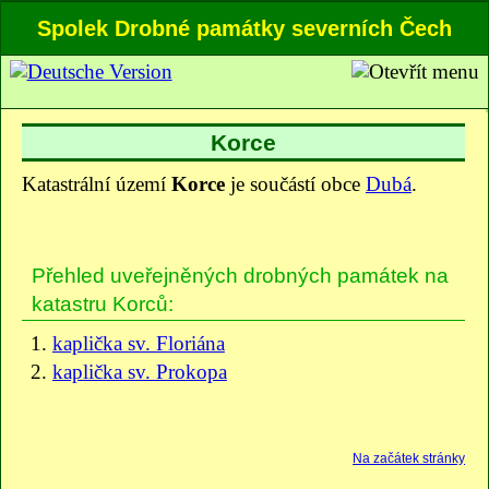
Spolek Drobné památky severních Čech
Korce
Katastrální území
Korce
je součástí obce
Dubá
.
Přehled uveřejněných drobných památek na
katastru Korců:
kaplička sv. Floriána
kaplička sv. Prokopa
Na začátek stránky