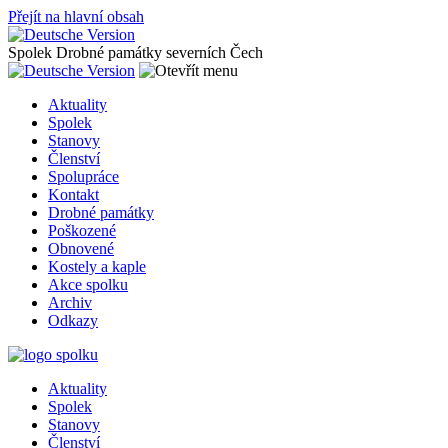
Přejít na hlavní obsah
Spolek Drobné památky severních Čech
Aktuality
Spolek
Stanovy
Členství
Spolupráce
Kontakt
Drobné památky
Poškozené
Obnovené
Kostely a kaple
Akce spolku
Archiv
Odkazy
Aktuality
Spolek
Stanovy
Členství