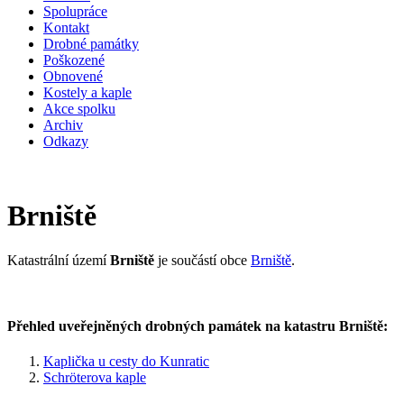
Spolupráce
Kontakt
Drobné památky
Poškozené
Obnovené
Kostely a kaple
Akce spolku
Archiv
Odkazy
Brniště
Katastrální území
Brniště
je součástí obce
Brniště
.
Přehled uveřejněných drobných památek na katastru Brniště:
Kaplička u cesty do Kunratic
Schröterova kaple