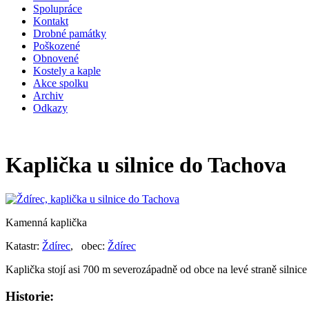
Spolupráce
Kontakt
Drobné památky
Poškozené
Obnovené
Kostely a kaple
Akce spolku
Archiv
Odkazy
Kaplička u silnice do Tachova
Kamenná kaplička
Katastr:
Ždírec
, obec:
Ždírec
Kaplička stojí asi 700 m severozápadně od obce na levé straně silni
Historie: