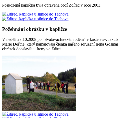
Poškozená kaplička byla opravena obcí Ždírec v roce 2003.
Požehnání obrázku v kapličce
V neděli 28.10.2008 po "Svatováclavském bdění" v kostele sv. Jakuba 
Marie Deštné, který namalovala členka našeho sdružení Irena Gosman
obrázek dooslavili u Ireny ve Ždírci.