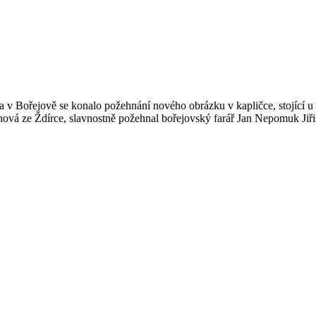
v Bořejově se konalo požehnání nového obrázku v kapličce, stojící u s
ová ze Ždírce, slavnostně požehnal bořejovský farář Jan Nepomuk Jiři