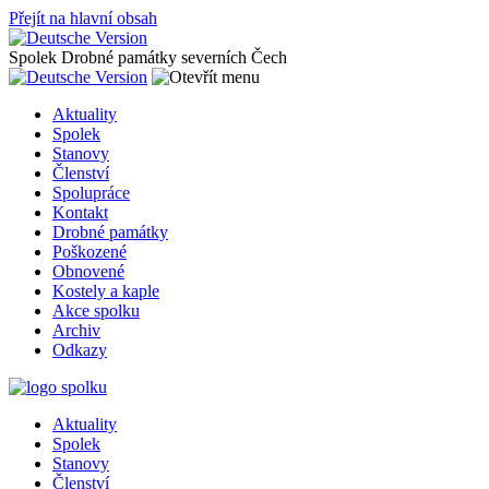
Přejít na hlavní obsah
Spolek Drobné památky severních Čech
Aktuality
Spolek
Stanovy
Členství
Spolupráce
Kontakt
Drobné památky
Poškozené
Obnovené
Kostely a kaple
Akce spolku
Archiv
Odkazy
Aktuality
Spolek
Stanovy
Členství