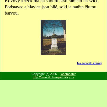
Kovový křížek má na spodní části rameno na svíci.
Podstavec a hlavice jsou bílé, sokl je natřen žlutou
barvou.
Na začátek stránky
Copyright (c) 2026
webmaster
http://www.drobne-pamatky.cz