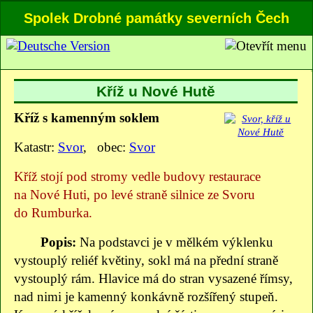
Spolek Drobné památky severních Čech
Kříž u Nové Hutě
Kříž s kamenným soklem
Katastr:
Svor
, obec:
Svor
Kříž stojí pod stromy vedle budovy restaurace
na Nové Huti, po levé straně silnice ze Svoru
do Rumburka.
Popis:
Na podstavci je v mělkém výklenku
vystouplý reliéf květiny, sokl má na přední straně
vystouplý rám. Hlavice má do stran vysazené římsy,
nad nimi je kamenný konkávně rozšířený stupeň.