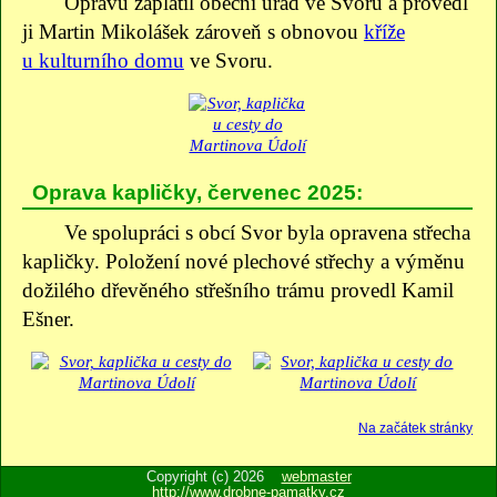
Opravu zaplatil obecní úřad ve Svoru a provedl
ji Martin Mikolášek zároveň s obnovou
kříže
u kulturního domu
ve Svoru.
Oprava kapličky, červenec 2025:
Ve spolupráci s obcí Svor byla opravena střecha
kapličky. Položení nové plechové střechy a výměnu
dožilého dřevěného střešního trámu provedl Kamil
Ešner.
Na začátek stránky
Copyright (c) 2026
webmaster
http://www.drobne-pamatky.cz