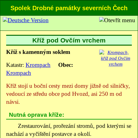
Spolek Drobné památky severních Čech
Kříž pod Ovčím vrchem
Kříž s kamenným soklem
Katastr:
Krompach
Obec:
Krompach
Kříž stojí u boční cesty mezi domy jižně od silničky,
vedoucí ze středu obce pod Hvozd, asi 250 m od
návsi.
Nutná oprava kříže:
Zrestaurování, prořezání stromů, pod kterými se
nachází a vyčištění postavce a okolí.