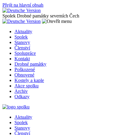
Přejít na hlavní obsah
Spolek Drobné památky severních Čech
Aktuality
Spolek
Stanovy
Členství
Spolupráce
Kontakt
Drobné památky
Poškozené
Obnovené
Kostely a kaple
Akce spolku
Archiv
Odkazy
Aktuality
Spolek
Stanovy
Členství