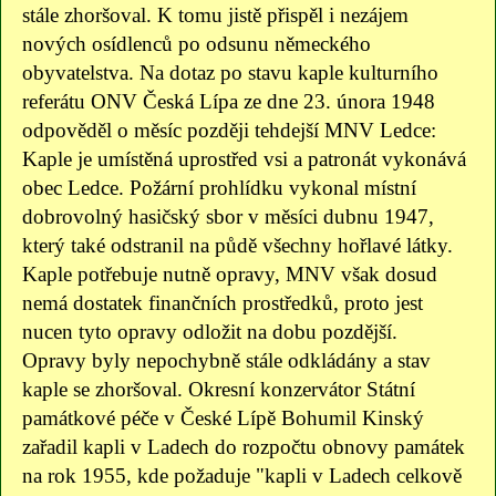
stále zhoršoval. K tomu jistě přispěl i nezájem
nových osídlenců po odsunu německého
obyvatelstva. Na dotaz po stavu kaple kulturního
referátu ONV Česká Lípa ze dne 23. února 1948
odpověděl o měsíc později tehdejší MNV Ledce:
Kaple je umístěná uprostřed vsi a patronát vykonává
obec Ledce. Požární prohlídku vykonal místní
dobrovolný hasičský sbor v měsíci dubnu 1947,
který také odstranil na půdě všechny hořlavé látky.
Kaple potřebuje nutně opravy, MNV však dosud
nemá dostatek finančních prostředků, proto jest
nucen tyto opravy odložit na dobu pozdější.
Opravy byly nepochybně stále odkládány a stav
kaple se zhoršoval. Okresní konzervátor Státní
památkové péče v České Lípě Bohumil Kinský
zařadil kapli v Ladech do rozpočtu obnovy památek
na rok 1955, kde požaduje "kapli v Ladech celkově