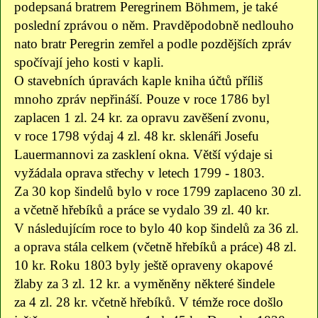
podepsaná bratrem Peregrinem Böhmem, je také
poslední zprávou o něm. Pravděpodobně nedlouho
nato bratr Peregrin zemřel a podle pozdějších zpráv
spočívají jeho kosti v kapli.
O stavebních úpravách kaple kniha účtů příliš
mnoho zpráv nepřináší. Pouze v roce 1786 byl
zaplacen 1 zl. 24 kr. za opravu zavěšení zvonu,
v roce 1798 výdaj 4 zl. 48 kr. sklenáři Josefu
Lauermannovi za zasklení okna. Větší výdaje si
vyžádala oprava střechy v letech 1799 - 1803.
Za 30 kop šindelů bylo v roce 1799 zaplaceno 30 zl.
a včetně hřebíků a práce se vydalo 39 zl. 40 kr.
V následujícím roce to bylo 40 kop šindelů za 36 zl.
a oprava stála celkem (včetně hřebíků a práce) 48 zl.
10 kr. Roku 1803 byly ještě opraveny okapové
žlaby za 3 zl. 12 kr. a vyměněny některé šindele
za 4 zl. 28 kr. včetně hřebíků. V témže roce došlo