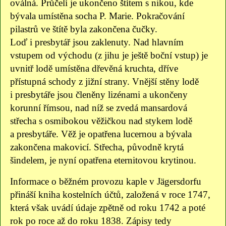
oválná. Průčelí je ukončeno štítem s nikou, kde
bývala umístěna socha P. Marie. Pokračování
pilastrů ve štítě byla zakončena čučky.
Loď i presbytář jsou zaklenuty. Nad hlavním
vstupem od východu (z jihu je ještě boční vstup) je
uvnitř lodě umístěna dřevěná kruchta, dříve
přístupná schody z jižní strany. Vnější stěny lodě
i presbytáře jsou členěny lizénami a ukončeny
korunní římsou, nad níž se zvedá mansardová
střecha s osmibokou věžičkou nad stykem lodě
a presbytáře. Věž je opatřena lucernou a bývala
zakončena makovicí. Střecha, původně krytá
šindelem, je nyní opatřena eternitovou krytinou.
Informace o běžném provozu kaple v Jägersdorfu
přináší kniha kostelních účtů, založená v roce 1747,
která však uvádí údaje zpětně od roku 1742 a poté
rok po roce až do roku 1838. Zápisy tedy