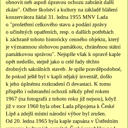
obnovit neb aspoň úpravou ochozu zabránit další
zkáze". Odbor školství a kultury na základě hlášení
konzervátora žádal 31. ledna 1955 MNV Lada
o "prošetření celkového stavu a podání zprávy
o učiněných opatřeních, resp. o dalších potřebách
k záchraně tohoto historicky cenného objektu, který
je významnou slohovou památkou, chráněnou státní
památkovou správou". Nejspíše však k opravě kaple
opět nedošlo, stejně jako u celé řady těchto
drobných sakrálních staveb. Je spíše pravděpodobné,
že pokud ještě byl v kapli nějaký inventář, došlo
k jeho úplnému rozkradení či devastaci. K tomu
přispělo i odstranění ochozů někdy před rokem
1967 (na fotografii z tohoto roku již nejsou), když
již v roce 1960 byla obec Lada připojena k České
Lípě a zdejší místní národní výbor byl zrušen.
Od 20. ledna 1965 byla kaple zapsána v Ústředním