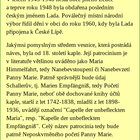
a teprve roku 1948 byla obdařena posledním
českým jménem Lada. Poválečný místní národní
výbor řídil dění v obci do roku 1960, kdy byla Lada
připojena k České Lípě.
Jakýmsi pomyslným středem vesnice, která postrádá
náves, byla od 18. století kaple. Její patrocinium je
v literatuře většinou uváděno jako Maria
Himmelfahrt, tedy Nanebevstoupení či Nanebevzetí
Panny Marie. Patrně správnější bude údaj
Schallerův, tj. Marien Empfängniß, tedy Početí
Panny Marie, neboť obě dochované knihy účtů
kaple, starší z let 1742-1838, mladší z let 1898-
1936, uvádějí označení "Capelle der unbefleckten
Maria", resp. "Kapelle der unbefleckten
Empfängniß". Celý název patrocinia tedy bude
patrně Neposkvrněného početí Panny Marie.