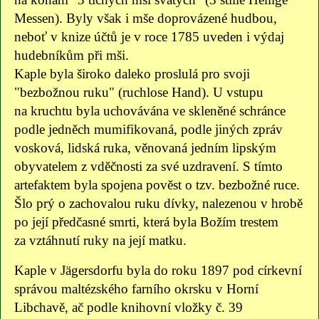
Messen). Byly však i mše doprovázené hudbou,
neboť v knize účtů je v roce 1785 uveden i výdaj
hudebníkům při mši.
Kaple byla široko daleko proslulá pro svoji
"bezbožnou ruku" (ruchlose Hand). U vstupu
na kruchtu byla uchovávána ve skleněné schránce
podle jedněch mumifikovaná, podle jiných zpráv
vosková, lidská ruka, věnovaná jedním lipským
obyvatelem z vděčnosti za své uzdravení. S tímto
artefaktem byla spojena pověst o tzv. bezbožné ruce.
Šlo prý o zachovalou ruku dívky, nalezenou v hrobě
po její předčasné smrti, která byla Božím trestem
za vztáhnutí ruky na její matku.
Kaple v Jägersdorfu byla do roku 1897 pod církevní
správou maltézského farního okrsku v Horní
Libchavě, ač podle knihovní vložky č. 39