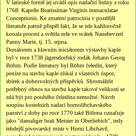
V latinské formě jej uvádí opis nadační listiny z roku
1768: Kapelle Beatissimae Virginis immaculatae
Conceptionis. Ke zmatení patrocinia v pozdější
literatuře patrně přispěl fakt, že se zde každoročně
konala procesí a světila mše ve svátek Nanebevzetí
Panny Marie, tj. 15. srpna.
Donátorem a hlavním iniciátorem výstavby kaple
byl v roce 1738 jägersdorfský rodák Johann Georg
Böhm. Podle literatury byl Böhm čeledín, který
peníze na stavbu kaple získal z vlastních úspor,
sbírek a dobrovolných příspěvků. Shromáždit
potřebný obnos na stavbu kaple takové velikosti se
zdá být pro pouhého čeledína nemožné. Návrh
soupisu kostelních nadací hornolibchavského
panství z doby po roce 1770 také Böhma označuje
jako "damaliger braü Meister in Oberliebich", tedy
tehdejší pivovarský mistr v Horní Libchavě,