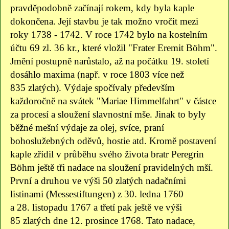
pravděpodobně začínají rokem, kdy byla kaple
dokončena. Její stavbu je tak možno vročit mezi
roky 1738 - 1742. V roce 1742 bylo na kostelním
účtu 69 zl. 36 kr., které vložil "Frater Eremit Böhm".
Jmění postupně narůstalo, až na počátku 19. století
dosáhlo maxima (např. v roce 1803 více než
835 zlatých). Výdaje spočívaly především
každoročně na svátek "Mariae Himmelfahrt" v částce
za procesí a sloužení slavnostní mše. Jinak to byly
běžné mešní výdaje za olej, svíce, praní
bohoslužebných oděvů, hostie atd. Kromě postavení
kaple zřídil v průběhu svého života bratr Peregrin
Böhm ještě tři nadace na sloužení pravidelných mší.
První a druhou ve výši 50 zlatých nadačními
listinami (Messestiftungen) z 30. ledna 1760
a 28. listopadu 1767 a třetí pak ještě ve výši
85 zlatých dne 12. prosince 1768. Tato nadace,