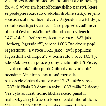
v jejím východním předpolí poplužní dvůr, pozdější
čp. 4. S vývojem hornolibchavského panství, které
se postupně rozrostlo o okolní drobné statky, se jeho
součástí stal i poplužní dvůr v Jägersdorfu a tehdy již
i okolo existující vesnice. Ta se poprvé uvádí mezi
obcemi českolipského tržního obvodu v letech
1471-1481. Dvůr se vyskytuje v roce 1527 jako
"forberg Jagersdorff", v roce 1606 "na dvoře popl.
Jegersdorfu" a v roce 1623 jako "dvůr poplužní
Jägersdorf s chalupou". V berní rule v roce 1654 je
zde však uveden pouze jediný chalupník Jiří Picže,
stav dominikálního poplužního dvora v té době
neznáme. Vesnice se postupně rozrostla
rozparcelováním dvora v roce 1733, takže v roce
1787 již čítala 29 domů a roku 1833 měla 32 domy.
Ves byla součástí hornolibchavského panství
maltézských rytířů až do konce feudálního období.
V letech 1945-1948 nesla obec jméno Ledce