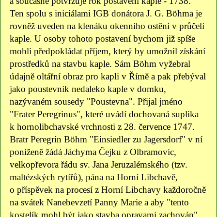
a současně potvrzuje rok postavení kaple - 1738.
Ten spolu s iniciálami IGB donátora J. G. Böhma je
rovněž uveden na klenáku okenního ostění v průčelí
kaple. U osoby tohoto postavení bychom již spíše
mohli předpokládat příjem, který by umožnil získání
prostředků na stavbu kaple. Sám Böhm vyžebral
údajně oltářní obraz pro kapli v Římě a pak přebýval
jako poustevník nedaleko kaple v domku,
nazývaném sousedy "Poustevna". Přijal jméno
"Frater Peregrinus", které uvádí dochovaná suplika
k hornolibchavské vrchnosti z 28. července 1747.
Bratr Peregrin Böhm "Einsiedler zu Jagersdorf" v ní
poníženě žádá Jáchyma Čejku z Olbramovic,
velkopřevora řádu sv. Jana Jeruzalémského (tzv.
maltézských rytířů), pána na Horní Libchavě,
o příspěvek na procesí z Horní Libchavy každoročně
na svátek Nanebevzetí Panny Marie a aby "tento
kostelík mohl být jako stavba opravami zachován".