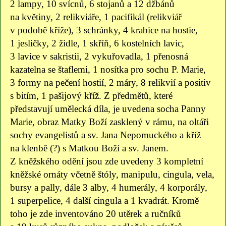
2 lampy, 10 svícnů, 6 stojanů a 12 džbánů
na květiny, 2 relikviáře, 1 pacifikál (relikviář
v podobě kříže), 3 schránky, 4 krabice na hostie,
1 jesličky, 2 židle, 1 skříň, 6 kostelních lavic,
3 lavice v sakristii, 2 vykuřovadla, 1 přenosná
kazatelna se štaflemi, 1 nosítka pro sochu P. Marie,
3 formy na pečení hostií, 2 máry, 8 relikvií a positiv
s bitím, 1 pašijový kříž. Z předmětů, které
představují umělecká díla, je uvedena socha Panny
Marie, obraz Matky Boží zasklený v rámu, na oltáři
sochy evangelistů a sv. Jana Nepomuckého a kříž
na klenbě (?) s Matkou Boží a sv. Janem.
Z kněžského odění jsou zde uvedeny 3 kompletní
kněžské ornáty včetně štóly, manipulu, cingula, vela,
bursy a pally, dále 3 alby, 4 humerály, 4 korporály,
1 superpelice, 4 další cingula a 1 kvadrát. Kromě
toho je zde inventováno 20 utěrek a ručníků