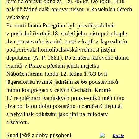
ještě na opravu okna za 1 zl. 45 kr. Do roku 1838
pak již žádné další opravy nejsou v kostelních účtech
vykázány.
Po smrti bratra Peregrina byli pravděpodobně
v poslední čtvrtině 18. století jeho nástupci u kaple
dva poustevníci ivanité, které v kapli v Jägersdorfu
podporovala hornolibchavská vrchnost jistým
deputátem (A. P. 1881). Po zrušení řádového domu
ivanitů v Praze a předání jejich majetku
Náboženskému fondu 12. ledna 1783 byli
jägersdorfští ivanité jedněmi ze 66 poustevníků
mimo kongregaci v celých Čechách. Kromě
17 regulérních ivanitských poustevníků měli i tito
dva po jistou dobu postaráno o zaručený deputát
a nebyli tak odkázáni jako jiní na milodary
a žebrotu.
Snad ještě z doby působení