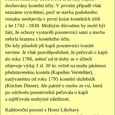
dochovány kostelní účty. V prvním případě však
neznáme vysvětlení, proč se stavba podobného
rozsahu neobjevila v první knize kostelních účtů
z let 1742 - 1838. Možným důvodem by mohl být
fakt, že ochozy vystavěli poustevníci sami a stavba
nebyla hrazena z kostelního účtu.
Do kdy působili při kapli poustevníci ivanité
nevíme. Je však pravděpodobné, že pečovali o kapli
do roku 1786, neboť od té doby se v účtech
objevuje výdaj 3 zl. 30 kr. ročně na mzdu jakémusi
představenému kostela (Kapellen Verstellter),
nazývanému od roku 1795 kostelní služebník
(Kirchen Diener). Jde patrně o osobu ze vsi, která
po odchodu poustevníků pečovala o kapli
a zajišťovala nezbytné záležitosti.
Každoroční procesí z Horní Libchavy