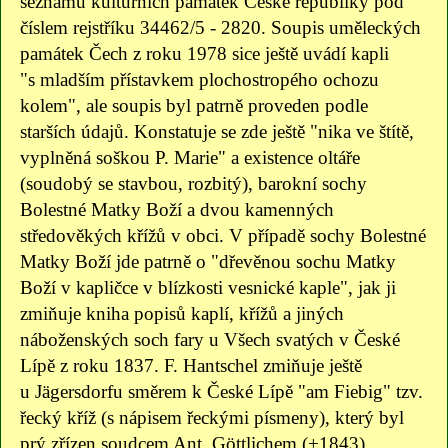
seznamu kulturních památek České republiky pod
číslem rejstříku 34462/5 - 2820. Soupis uměleckých
památek Čech z roku 1978 sice ještě uvádí kapli
"s mladším přístavkem plochostropého ochozu
kolem", ale soupis byl patrně proveden podle
starších údajů. Konstatuje se zde ještě "nika ve štítě,
vyplněná soškou P. Marie" a existence oltáře
(soudobý se stavbou, rozbitý), barokní sochy
Bolestné Matky Boží a dvou kamenných
středověkých křížů v obci. V případě sochy Bolestné
Matky Boží jde patrně o "dřevěnou sochu Matky
Boží v kapličce v blízkosti vesnické kaple", jak ji
zmiňuje kniha popisů kaplí, křížů a jiných
náboženských soch fary u Všech svatých v České
Lípě z roku 1837. F. Hantschel zmiňuje ještě
u Jägersdorfu směrem k České Lípě "am Fiebig" tzv.
řecký kříž (s nápisem řeckými písmeny), který byl
prý zřízen soudcem Ant. Göttlichem (+1843).