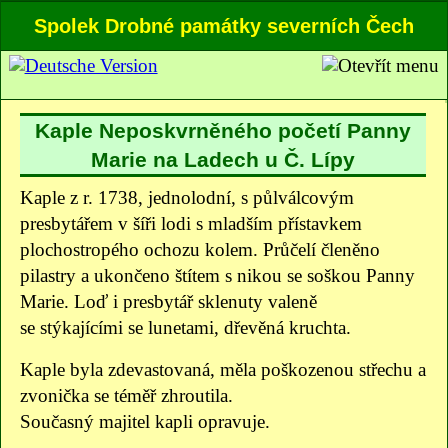
Spolek Drobné památky severních Čech
Kaple Neposkvrněného početí Panny
Marie na Ladech u Č. Lípy
Kaple z r. 1738, jednolodní, s půlválcovým
presbytářem v šíři lodi s mladším přístavkem
plochostropého ochozu kolem. Průčelí členěno
pilastry a ukončeno štítem s nikou se soškou Panny
Marie. Loď i presbytář sklenuty valeně
se stýkajícími se lunetami, dřevěná kruchta.
Kaple byla zdevastovaná, měla poškozenou střechu a
zvonička se téměř zhroutila.
Současný majitel kapli opravuje.