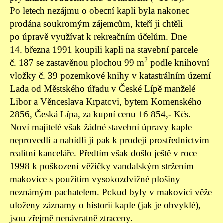
Po letech nezájmu o obecní kapli byla nakonec
prodána soukromým zájemcům, kteří ji chtěli
po úpravě využívat k rekreačním účelům. Dne
14. března 1991 koupili kapli na stavební parcele
2
č. 187 se zastavěnou plochou 99 m
podle knihovní
vložky č. 39 pozemkové knihy v katastrálním území
Lada od Městského úřadu v České Lípě manželé
Libor a Věnceslava Krpatovi, bytem Komenského
2856, Česká Lípa, za kupní cenu 16 854,- Kčs.
Noví majitelé však žádné stavební úpravy kaple
neprovedli a nabídli ji pak k prodeji prostřednictvím
realitní kanceláře. Předtím však došlo ještě v roce
1998 k poškození věžičky vandalským stržením
makovice s použitím vysokozdvižné plošiny
neznámým pachatelem. Pokud byly v makovici věže
uloženy záznamy o historii kaple (jak je obvyklé),
jsou zřejmě nenávratně ztraceny.