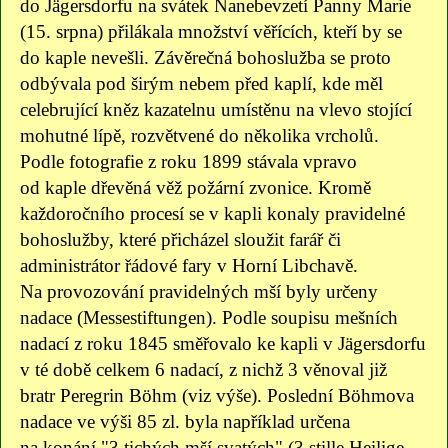
do Jägersdorfu na svátek Nanebevzetí Panny Marie
(15. srpna) přilákala množství věřících, kteří by se
do kaple nevešli. Závěrečná bohoslužba se proto
odbývala pod širým nebem před kaplí, kde měl
celebrující kněz kazatelnu umístěnu na vlevo stojící
mohutné lípě, rozvětvené do několika vrcholů.
Podle fotografie z roku 1899 stávala vpravo
od kaple dřevěná věž požární zvonice. Kromě
každoročního procesí se v kapli konaly pravidelné
bohoslužby, které přicházel sloužit farář či
administrátor řádové fary v Horní Libchavě.
Na provozování pravidelných mší byly určeny
nadace (Messestiftungen). Podle soupisu mešních
nadací z roku 1845 směřovalo ke kapli v Jägersdorfu
v té době celkem 6 nadací, z nichž 3 věnoval již
bratr Peregrin Böhm (viz výše). Poslední Böhmova
nadace ve výši 85 zl. byla například určena
na konání "3 tichých mší svatých" (3 stille Heilige