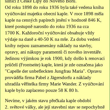
silnicí z České Lípy do Nového Boru.
Od roku 1898 do roku 1936 byla také vedena kniha
vyúčtování majetku obecní kaple. V roce 1898 měla
kaple na cenných papírech jmění v hodnotě 846 K,
které postupně narostlo do roku 1936 na cca
1700 K. Každoroční vyúčtování obsahuje vždy
výdaje na daně a 40-50 K na mše. Za dobu vedení
knihy nejsou zaznamenány náklady na stavby,
opravy, ani nákupy paramentů či nového inventáře.
Jedinou výjimkou je rok 1900, kdy došlo k renovaci
průčelí (Frontseite) kaple, která je zde označena jako
"Capelle der unbefleckten Jungfrau Maria". Opravu
prováděla firma Pabel z Jägersdorfu a náklady
uhradila věřitelka firmy Marie Wander. Z vyúčtování
kaple bylo zaplaceno pouze 58 K 80 h.
Nevíme, v jakém stavu přečkala kaple období
2. světové války, ale její stavební stav se nepochybně