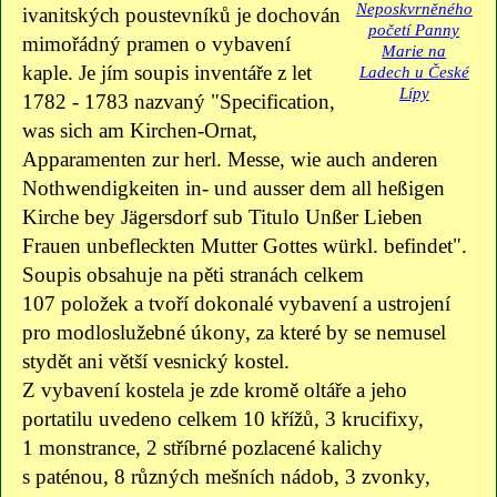
ivanitských poustevníků je dochován
mimořádný pramen o vybavení
kaple. Je jím soupis inventáře z let
1782 - 1783 nazvaný "Specification,
was sich am Kirchen-Ornat,
Apparamenten zur herl. Messe, wie auch anderen
Nothwendigkeiten in- und ausser dem all heßigen
Kirche bey Jägersdorf sub Titulo Unßer Lieben
Frauen unbefleckten Mutter Gottes würkl. befindet".
Soupis obsahuje na pěti stranách celkem
107 položek a tvoří dokonalé vybavení a ustrojení
pro modloslužebné úkony, za které by se nemusel
stydět ani větší vesnický kostel.
Z vybavení kostela je zde kromě oltáře a jeho
portatilu uvedeno celkem 10 křížů, 3 krucifixy,
1 monstrance, 2 stříbrné pozlacené kalichy
s paténou, 8 různých mešních nádob, 3 zvonky,