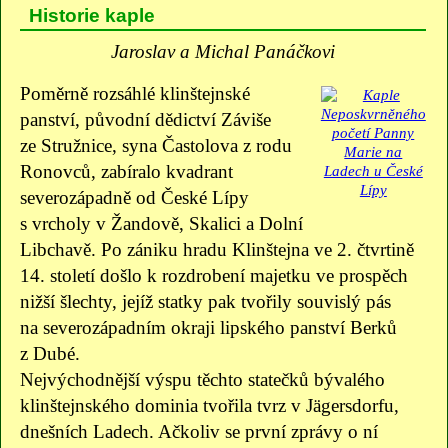
Historie kaple
Jaroslav a Michal Panáčkovi
Poměrně rozsáhlé klinštejnské
panství, původní dědictví Záviše
ze Stružnice, syna Častolova z rodu
Ronovců, zabíralo kvadrant
severozápadně od České Lípy
s vrcholy v Žandově, Skalici a Dolní
Libchavě. Po zániku hradu Klinštejna ve 2. čtvrtině
14. století došlo k rozdrobení majetku ve prospěch
nižší šlechty, jejíž statky pak tvořily souvislý pás
na severozápadním okraji lipského panství Berků
z Dubé.
Nejvýchodnější výspu těchto statečků bývalého
klinštejnského dominia tvořila tvrz v Jägersdorfu,
dnešních Ladech. Ačkoliv se první zprávy o ní