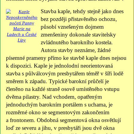
Stavba kaple, tehdy stejně jako dnes
bez později přistavěného ochozu,
působí vznešeným dojmem
zmenšeniny dokonale stavitelsky
zvládnutého barokního kostela.
Autora stavby neznáme, žádné
písemné prameny přímo ke stavbě kaple dnes nejsou
k dispozici. Kaple je jednolodní neorientovaná
stavba s půlválcovým presbytářem téměř v šíři lodě
směrem k západu. Typické barokní průčelí je
členěno na každé straně osově umístěného vstupu
dvěma pilastry. Nad vchodem, opatřeným
jednoduchým barokním portálem s uchama, je
rozměrné okno se segmentovým zakončením
a frontonem. Obdobná segmentová okna osvětlují
loď ze severu a jihu, v presbytáři jsou dvě okna