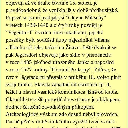
objevují až ve druhé čtvrtině 15. století, je
pravděpodobné, že vznikla již v době předhusitské.
Poprvé se po ní psal jakýsi "Cleyne Mikschy"
v letech 1439-1440 a o čtyři roky později je
"Yegerdorff" uveden mezi lokalitami, jejichž
posádky byly součástí tlupy nájezdníků Viléma
z Ilburka při jeho tažení na Žitavu. Ještě dvakrát se
pak Jägersdorf objevuje jako sídlo v pramenech:
v roce 1485 jakéhosi urozeného Janka a naposled
v roce 1527 rodiny "Domini Prokopy". Zdá se, že
tvrz v Jägersdorfu přestala v průběhu 16. století plnit
svoji funkci. Stávala západně od usedlosti čp. 4,
ležící u hlavní vesnické komunikace jižně od kaple.
Okrouhlé tvrziště porostlé dnes stromy je obklopeno
dodnes částečně zavodněným příkopem.
Archeologický výzkum zde dosud nebyl proveden.
Patrně ještě v době funkčního využití tvrze vznikl