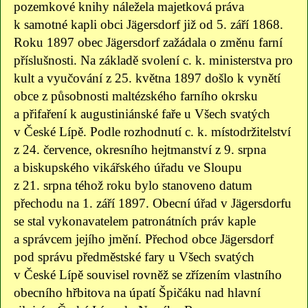
pozemkové knihy náležela majetková práva
k samotné kapli obci Jägersdorf již od 5. září 1868.
Roku 1897 obec Jägersdorf zažádala o změnu farní
příslušnosti. Na základě svolení c. k. ministerstva pro
kult a vyučování z 25. května 1897 došlo k vynětí
obce z působnosti maltézského farního okrsku
a přifaření k augustiniánské faře u Všech svatých
v České Lípě. Podle rozhodnutí c. k. místodržitelství
z 24. července, okresního hejtmanství z 9. srpna
a biskupského vikářského úřadu ve Sloupu
z 21. srpna téhož roku bylo stanoveno datum
přechodu na 1. září 1897. Obecní úřad v Jägersdorfu
se stal vykonavatelem patronátních práv kaple
a správcem jejího jmění. Přechod obce Jägersdorf
pod správu předměstské fary u Všech svatých
v České Lípě souvisel rovněž se zřízením vlastního
obecního hřbitova na úpatí Špičáku nad hlavní