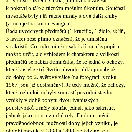
a 19 kusů různého sukna, podložek a závěsů
k pokrytí oltáře a různým mešním úkonům. Součástí
inventáře byly i tři různé misály a dvě další knihy
(z nich jedna kniha evangelií).
Řada uvedených předmětů (1 krucifix, 1 židle, skříň,
3 lavice) nese přímo označení, že je umístěna
v sakristii. Co bylo míněno sakristií, není z popisu
možno určit, ale vzhledem k charakteru a velikosti
předmětů se nabízí domněnka, že se jedná o ochozy,
které kostel ze tří čtvrtin obvodu obklopovaly až
do doby po 2. světové válce (na fotografii z roku
1967 jsou již odstraněny). Je tedy možné, že ochozy,
které rozhodně nebyly součástí původní stavby,
vznikly v době pobytu dvou ivanitských
poustevníků a měly sloužit jednak jako sakristie,
jednak jako poustevnické cely. Druhou, méně
pravděpodobnou možností doby jejich vzniku, je
období mezi lety 1838 a 1898, ze kdy nejsou