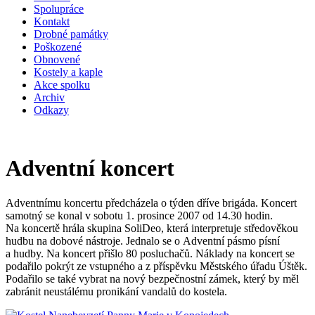
Spolupráce
Kontakt
Drobné památky
Poškozené
Obnovené
Kostely a kaple
Akce spolku
Archiv
Odkazy
Adventní koncert
Adventnímu koncertu předcházela o týden dříve brigáda. Koncert
samotný se konal v sobotu 1. prosince 2007 od 14.30 hodin.
Na koncertě hrála skupina SoliDeo, která interpretuje středověkou
hudbu na dobové nástroje. Jednalo se o Adventní pásmo písní
a hudby. Na koncert přišlo 80 posluchačů. Náklady na koncert se
podařilo pokrýt ze vstupného a z příspěvku Městského úřadu Úštěk.
Podařilo se také vybrat na nový bezpečnostní zámek, který by měl
zabránit neustálému pronikání vandalů do kostela.