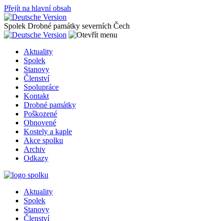
Přejít na hlavní obsah
Spolek Drobné památky severních Čech
Aktuality
Spolek
Stanovy
Členství
Spolupráce
Kontakt
Drobné památky
Poškozené
Obnovené
Kostely a kaple
Akce spolku
Archiv
Odkazy
Aktuality
Spolek
Stanovy
Členství