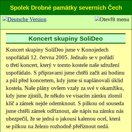
Spolek Drobné památky severních Čech
Koncert skupiny SoliDeo
Koncert skupiny SoliDeo jsme v Konojedech
uspořádali 12. června 2005. Jednalo se v pořádí
o třetí koncert, který v tomto kostele naše sdružení
uspořádalo. S přípravami jsme chtěli začít asi hodinu
a půl před koncertem, kdy jsme si naplánovali úklid
kostela. Naše plány ovšem vzaly za své v okamžiku,
kdy jsme zjistili, že někdo ve visacím zámku zlomil
klíč a zámek nejde odemknout. S pilkou od souseda
jsme chtěli zámek odříznout, ale nápis na zámku nás
ubezpečil, že se jedná o jakousi kalenou ocel, která
se pilkou na železo rozhodně přeříznout nedá.