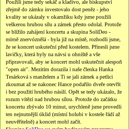
Použili jsme tedy sekáč a kladivo, ale biskupství
zřejmě do zámku investovalo dost peněz - jeho
kvality se ukázaly v okamžiku kdy jsme použili
veškerou hrubou sílu a zámek přesto odolal. Protože
se blížilo zahájení koncertu a skupina SoliDeo -
mírně znervóznělá - byla již na místě, rozhodli jsme,
že se koncert uskuteční před kostelem. Přinesli jsme
lavičky, která byly na návsi u ohniště a vše
připravovali, aby se koncert mohl uskutečnit alespoň
"open air". Mezitím dorazila i naše členka Hanka
Tesárková s manželem a Ti se jali zámek a petlici
zkoumat až se nakonec Hance podařilo dveře otevřít
i bez použití hrubého násilí. Opět se tedy ukázalo, že
rozum vítězí nad hrubou sílou. Protože do začátku
koncertu zbývalo 10 minut, urychleně jsme provedli
ten nejnutnější úklid (místní holubi v kostele řádí až
neuvěřitelně) a koncert mohl začít.