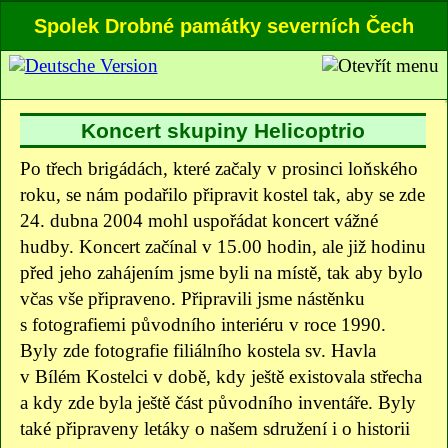
Spolek Drobné památky severních Čech
Koncert skupiny Helicoptrio
Po třech brigádách, které začaly v prosinci loňského
roku, se nám podařilo připravit kostel tak, aby se zde
24. dubna 2004 mohl uspořádat koncert vážné
hudby. Koncert začínal v 15.00 hodin, ale již hodinu
před jeho zahájením jsme byli na místě, tak aby bylo
včas vše připraveno. Připravili jsme nástěnku
s fotografiemi původního interiéru v roce 1990.
Byly zde fotografie filiálního kostela sv. Havla
v Bílém Kostelci v době, kdy ještě existovala střecha
a kdy zde byla ještě část původního inventáře. Byly
také připraveny letáky o našem sdružení i o historii