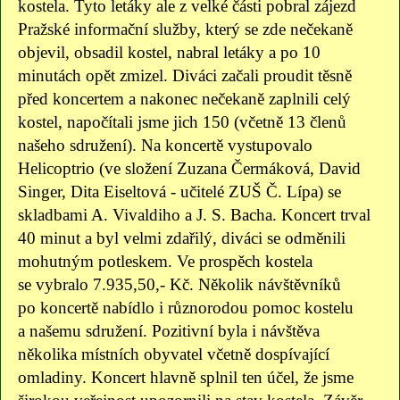
kostela. Tyto letáky ale z velké části pobral zájezd
Pražské informační služby, který se zde nečekaně
objevil, obsadil kostel, nabral letáky a po 10
minutách opět zmizel. Diváci začali proudit těsně
před koncertem a nakonec nečekaně zaplnili celý
kostel, napočítali jsme jich 150 (včetně 13 členů
našeho sdružení). Na koncertě vystupovalo
Helicoptrio (ve složení Zuzana Čermáková, David
Singer, Dita Eiseltová - učitelé ZUŠ Č. Lípa) se
skladbami A. Vivaldiho a J. S. Bacha. Koncert trval
40 minut a byl velmi zdařilý, diváci se odměnili
mohutným potleskem. Ve prospěch kostela
se vybralo 7.935,50,- Kč. Několik návštěvníků
po koncertě nabídlo i různorodou pomoc kostelu
a našemu sdružení. Pozitivní byla i návštěva
několika místních obyvatel včetně dospívající
omladiny. Koncert hlavně splnil ten účel, že jsme