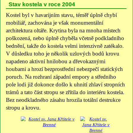
Stav kostela v roce 2004
Kostel byl v havarijním stavu, téměř úplně chybí
mobiliář, zachována je však monumentální
architektura oltáře. Krytina byla na mnoha místech
poškozená, nebo úplně chyběla včetně podkladního
bednění, takže do kostela velmi intenzivně zatékalo.
V důsledku toho je několik uzlových bodů krovu
napadeno aktivní hnilobou a dřevokaznými
houbami a hrozí bezprostřední nebezpečí statických
poruch. Na rozhraní západní empory a středního
pole lodi již dokonce došlo k uhnití zhlaví stropních
trámů a tato část stropu se zřítila do interiéru kostela.
Bez neodkladného zásahu hrozila totální destrukce
stropu a krovu.