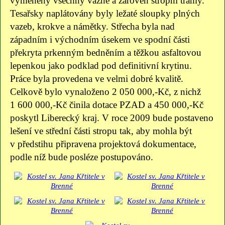
vyměněny všechny vazné a zároveň stropní trámy.
Tesařsky naplátovány byly ležaté sloupky plných
vazeb, krokve a námětky. Střecha byla nad
západním i východním úsekem ve spodní části
překryta prkenným bedněním a těžkou asfaltovou
lepenkou jako podklad pod definitivní krytinu.
Práce byla provedena ve velmi dobré kvalitě.
Celkově bylo vynaloženo 2 050 000,-Kč, z nichž
1 600 000,-Kč činila dotace PZAD a 450 000,-Kč
poskytl Liberecký kraj. V roce 2009 bude postaveno
lešení ve střední části stropu tak, aby mohla být
v předstihu připravena projektová dokumentace,
podle níž bude posléze postupováno.