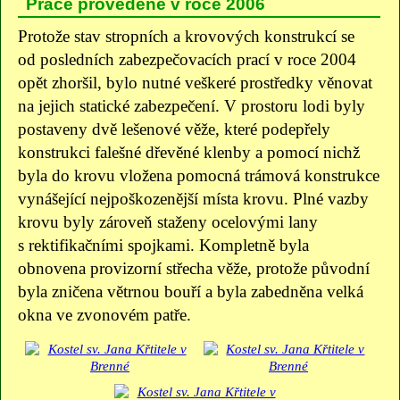
Práce provedené v roce 2006
Protože stav stropních a krovových konstrukcí se
od posledních zabezpečovacích prací v roce 2004
opět zhoršil, bylo nutné veškeré prostředky věnovat
na jejich statické zabezpečení. V prostoru lodi byly
postaveny dvě lešenové věže, které podepřely
konstrukci falešné dřevěné klenby a pomocí nichž
byla do krovu vložena pomocná trámová konstrukce
vynášející nejpoškozenější místa krovu. Plné vazby
krovu byly zároveň staženy ocelovými lany
s rektifikačními spojkami. Kompletně byla
obnovena provizorní střecha věže, protože původní
byla zničena větrnou bouří a byla zabedněna velká
okna ve zvonovém patře.