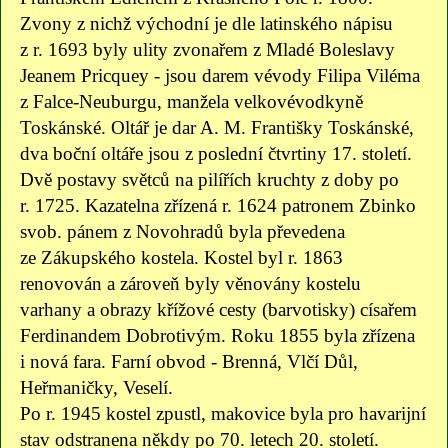
Zvony z nichž východní je dle latinského nápisu
z r. 1693 byly ulity zvonařem z Mladé Boleslavy
Jeanem Pricquey - jsou darem vévody Filipa Viléma
z Falce-Neuburgu, manžela velkovévodkyně
Toskánské. Oltář je dar A. M. Františky Toskánské,
dva boční oltáře jsou z poslední čtvrtiny 17. století.
Dvě postavy světců na pilířích kruchty z doby po
r. 1725. Kazatelna zřízená r. 1624 patronem Zbinko
svob. pánem z Novohradů byla převedena
ze Zákupského kostela. Kostel byl r. 1863
renovován a zároveň byly věnovány kostelu
varhany a obrazy křížové cesty (barvotisky) císařem
Ferdinandem Dobrotivým. Roku 1855 byla zřízena
i nová fara. Farní obvod - Brenná, Vlčí Důl,
Heřmaničky, Veselí.
Po r. 1945 kostel zpustl, makovice byla pro havarijní
stav odstranena někdy po 70. letech 20. století.