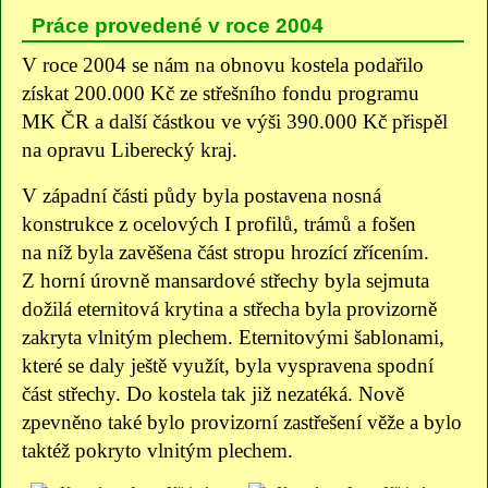
Práce provedené v roce 2004
V roce 2004 se nám na obnovu kostela podařilo
získat 200.000 Kč ze střešního fondu programu
MK ČR a další částkou ve výši 390.000 Kč přispěl
na opravu Liberecký kraj.
V západní části půdy byla postavena nosná
konstrukce z ocelových I profilů, trámů a fošen
na níž byla zavěšena část stropu hrozící zřícením.
Z horní úrovně mansardové střechy byla sejmuta
dožilá eternitová krytina a střecha byla provizorně
zakryta vlnitým plechem. Eternitovými šablonami,
které se daly ještě využít, byla vyspravena spodní
část střechy. Do kostela tak již nezatéká. Nově
zpevněno také bylo provizorní zastřešení věže a bylo
taktéž pokryto vlnitým plechem.