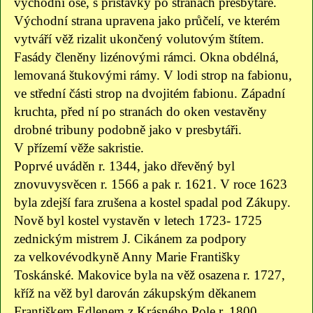
východní ose, s přístavky po stranách presbytáře.
Východní strana upravena jako průčelí, ve kterém
vytváří věž rizalit ukončený volutovým štítem.
Fasády členěny lizénovými rámci. Okna obdélná,
lemovaná štukovými rámy. V lodi strop na fabionu,
ve střední části strop na dvojitém fabionu. Západní
kruchta, před ní po stranách do oken vestavěny
drobné tribuny podobně jako v presbytáři.
V přízemí věže sakristie.
Poprvé uváděn r. 1344, jako dřevěný byl
znovuvysvěcen r. 1566 a pak r. 1621. V roce 1623
byla zdejší fara zrušena a kostel spadal pod Zákupy.
Nově byl kostel vystavěn v letech 1723- 1725
zednickým mistrem J. Cikánem za podpory
za velkovévodkyně Anny Marie Františky
Toskánské. Makovice byla na věž osazena r. 1727,
kříž na věž byl darován zákupským děkanem
Františkem Edlenem z Krásného Pole r. 1800.