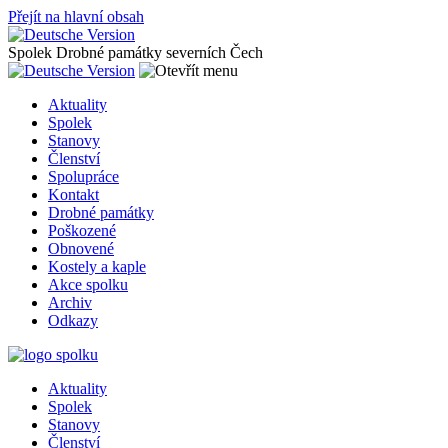
Přejít na hlavní obsah
Spolek Drobné památky severních Čech
Aktuality
Spolek
Stanovy
Členství
Spolupráce
Kontakt
Drobné památky
Poškozené
Obnovené
Kostely a kaple
Akce spolku
Archiv
Odkazy
Aktuality
Spolek
Stanovy
Členství