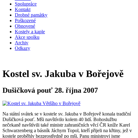
Spolupráce
Kontakt
Drobné památky
Poškozené
Obnovené
Kostely a kaple
Akce spolku
Archiv
Odkazy
Kostel sv. Jakuba v Bořejově
Dušičková pouť 28. října 2007
Na státní svátek se v kostele sv. Jakuba v Bořejově konala tradiční
Dušičková pouť. Mši navštívilo kolem 40 lidí. Bohoslužbu
nečekaně navštívili také ministr zahraničních věcí ČR kníže Karel
Schwarzenberg a básník Jáchym Topol, kteří přijeli na křtiny, jež v
kostele proběhly bezprostředně po mši. Panu ministrovi jsme